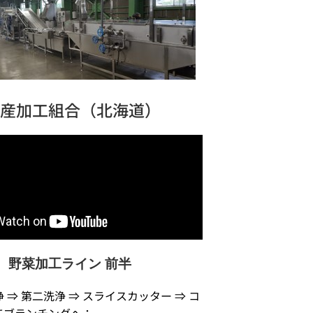
農産加工組合（北海道）
野菜加工ライン 前半
 ⇒ 第二洗浄 ⇒ スライスカッター ⇒ コ
てブランチングへ：