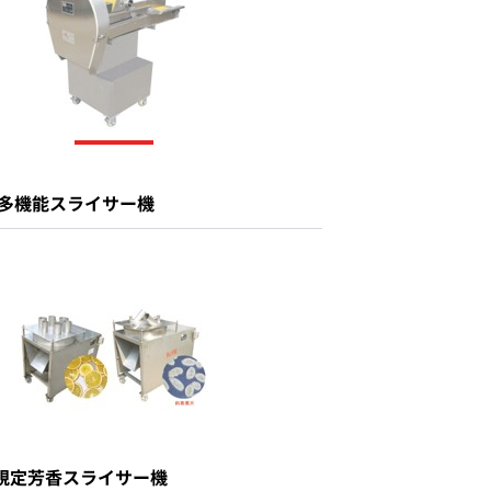
50多機能スライサー機
規定芳香スライサー機