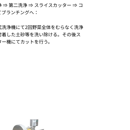
 ⇒ 第二洗浄 ⇒ スライスカッター ⇒ コ
てブランチングへ：
式洗浄機にて2回野菜全体をむらなく洗浄
付着した土砂等を洗い除ける。その後ス
ター機にてカットを行う。