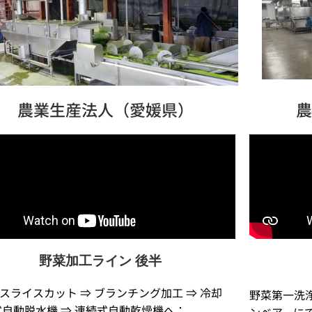
農業生産法人（愛媛県）
野菜加工ライン 後半
スライスカット ⇒ ブランチング加工 ⇒ 冷却
野菜第一洗浄
式自動脱水機 ⇒ 連続式自動乾燥機へ：
ンベアーに