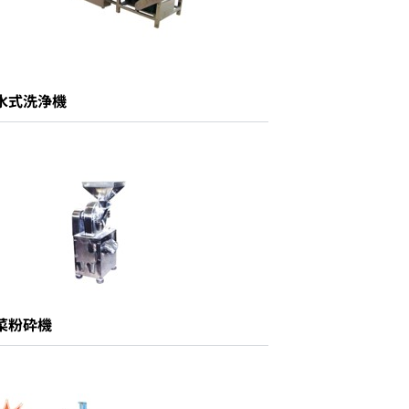
水式洗浄機
菜粉砕機