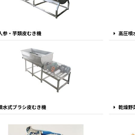
人参・芋類皮むき機
高圧噴
噴水式ブラシ皮むき機
乾燥野